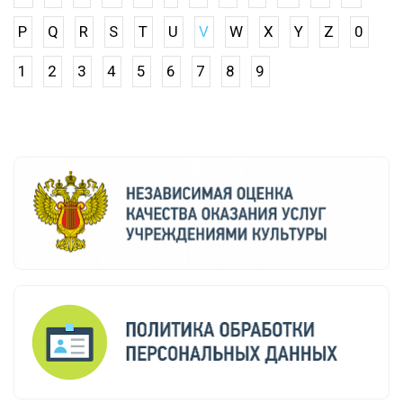
P
Q
R
S
T
U
V
W
X
Y
Z
0
1
2
3
4
5
6
7
8
9