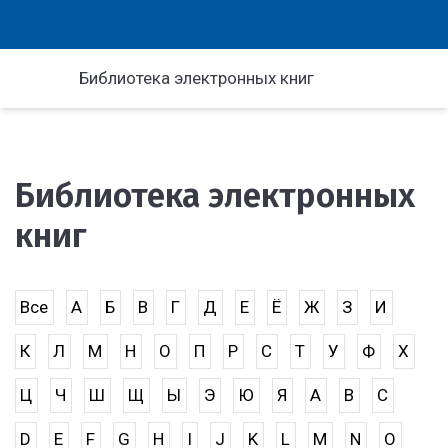
Библиотека электронных книг
Библиотека электронных
книг
Все
А
Б
В
Г
Д
Е
Ё
Ж
З
И
К
Л
М
Н
О
П
Р
С
Т
У
Ф
Х
Ц
Ч
Ш
Щ
Ы
Э
Ю
Я
A
B
C
D
E
F
G
H
I
J
K
L
M
N
O