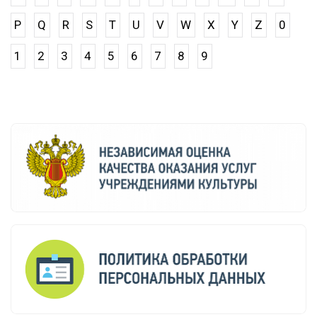
P
Q
R
S
T
U
V
W
X
Y
Z
0
1
2
3
4
5
6
7
8
9