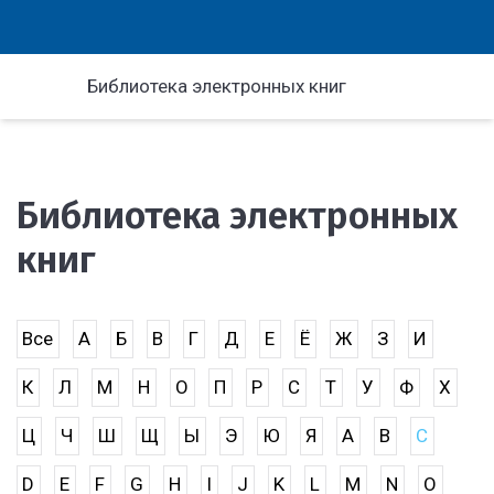
Библиотека электронных книг
Библиотека электронных
книг
Все
А
Б
В
Г
Д
Е
Ё
Ж
З
И
К
Л
М
Н
О
П
Р
С
Т
У
Ф
Х
Ц
Ч
Ш
Щ
Ы
Э
Ю
Я
A
B
C
D
E
F
G
H
I
J
K
L
M
N
O