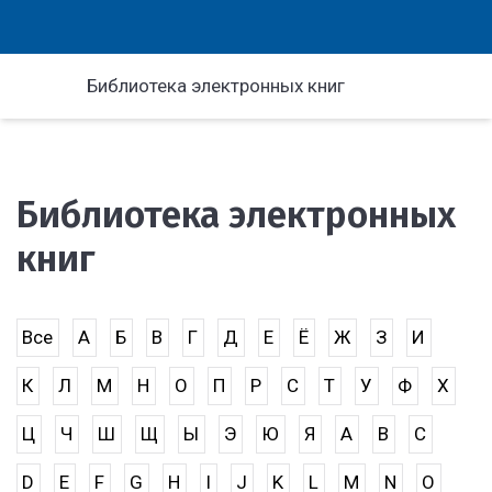
Библиотека электронных книг
Библиотека электронных
книг
Все
А
Б
В
Г
Д
Е
Ё
Ж
З
И
К
Л
М
Н
О
П
Р
С
Т
У
Ф
Х
Ц
Ч
Ш
Щ
Ы
Э
Ю
Я
A
B
C
D
E
F
G
H
I
J
K
L
M
N
O