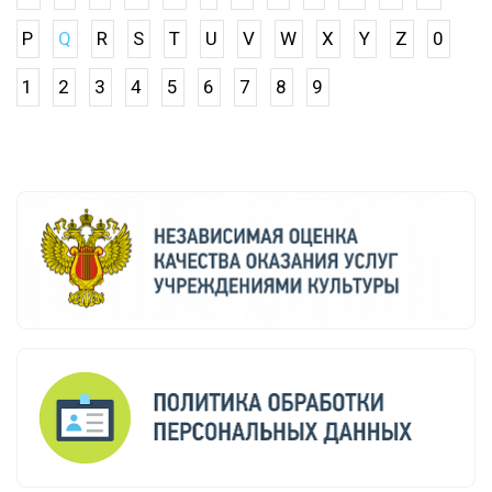
P
Q
R
S
T
U
V
W
X
Y
Z
0
1
2
3
4
5
6
7
8
9