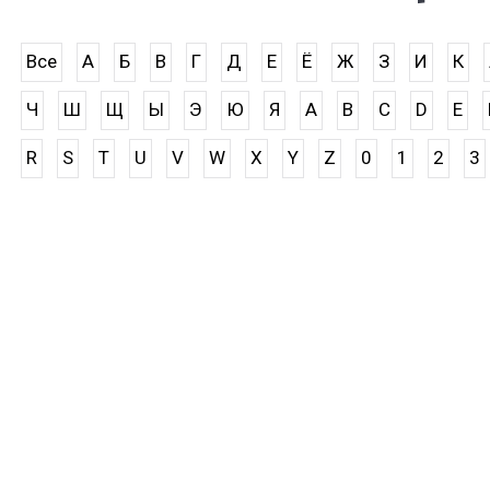
Все
А
Б
В
Г
Д
Е
Ё
Ж
З
И
К
Ч
Ш
Щ
Ы
Э
Ю
Я
A
B
C
D
E
R
S
T
U
V
W
X
Y
Z
0
1
2
3