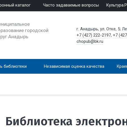
ронный каталог
Часто задаваемые вопросы
Культура.
униципальное
г. Анадырь, ул. Отке, 5; Л
разование городской
+7 (427) 222-2197
,
+7 (427
круг Анадырь
chopub@bk.ru
ь библиотеки
Независимая оценка качества
Крае
Библиотека электро