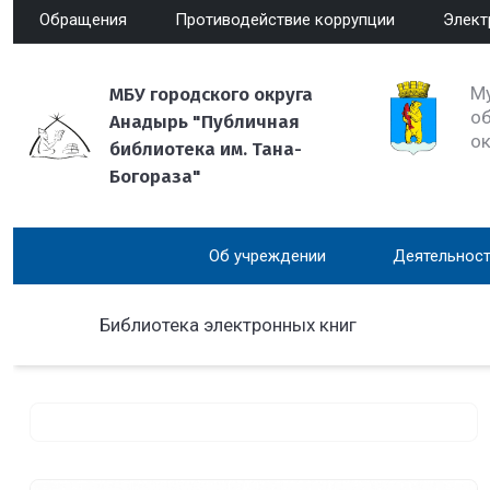
Обращения
Противодействие коррупции
Элект
М
МБУ городского округа
об
Анадырь "Публичная
о
библиотека им. Тана-
Богораза"
Об учреждении
Деятельност
Библиотека электронных книг