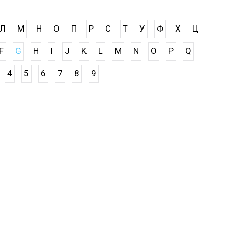
Л
М
Н
О
П
Р
С
Т
У
Ф
Х
Ц
F
G
H
I
J
K
L
M
N
O
P
Q
4
5
6
7
8
9