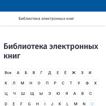
Библиотека электронных книг
Библиотека электронных
книг
Все
А
Б
В
Г
Д
Е
Ё
Ж
З
И
К
Л
М
Н
О
П
Р
С
Т
У
Ф
Х
Ц
Ч
Ш
Щ
Ы
Э
Ю
Я
A
B
C
D
E
F
G
H
I
J
K
L
M
N
O