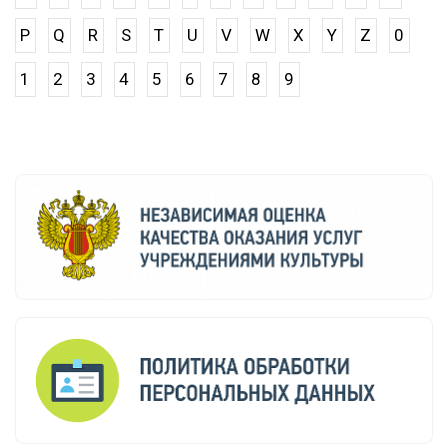
P
Q
R
S
T
U
V
W
X
Y
Z
0
1
2
3
4
5
6
7
8
9