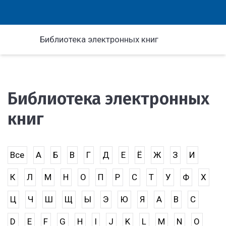
Библиотека электронных книг
Библиотека электронных
книг
Все
А
Б
В
Г
Д
Е
Ё
Ж
З
И
К
Л
М
Н
О
П
Р
С
Т
У
Ф
Х
Ц
Ч
Ш
Щ
Ы
Э
Ю
Я
A
B
C
D
E
F
G
H
I
J
K
L
M
N
O