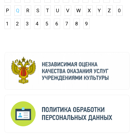
P
Q
R
S
T
U
V
W
X
Y
Z
0
1
2
3
4
5
6
7
8
9