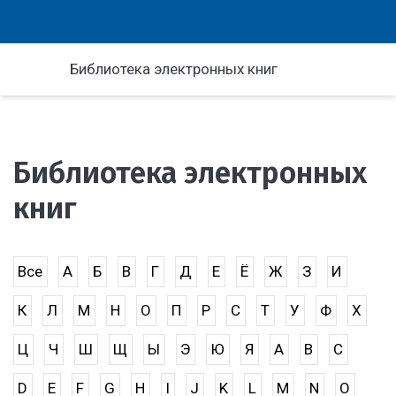
Библиотека электронных книг
Библиотека электронных
книг
Все
А
Б
В
Г
Д
Е
Ё
Ж
З
И
К
Л
М
Н
О
П
Р
С
Т
У
Ф
Х
Ц
Ч
Ш
Щ
Ы
Э
Ю
Я
A
B
C
D
E
F
G
H
I
J
K
L
M
N
O