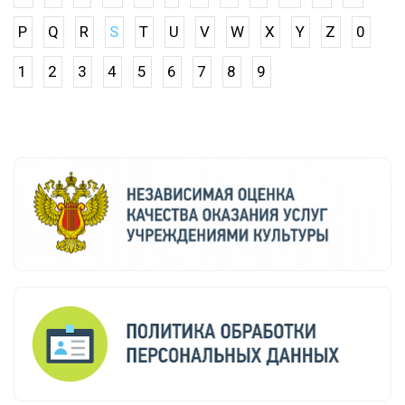
P
Q
R
S
T
U
V
W
X
Y
Z
0
1
2
3
4
5
6
7
8
9