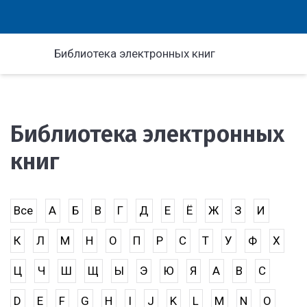
Библиотека электронных книг
Библиотека электронных
книг
Все
А
Б
В
Г
Д
Е
Ё
Ж
З
И
К
Л
М
Н
О
П
Р
С
Т
У
Ф
Х
Ц
Ч
Ш
Щ
Ы
Э
Ю
Я
A
B
C
D
E
F
G
H
I
J
K
L
M
N
O