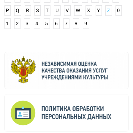
P
Q
R
S
T
U
V
W
X
Y
Z
0
1
2
3
4
5
6
7
8
9