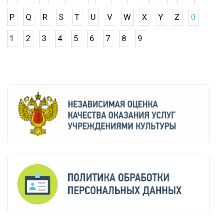
P
Q
R
S
T
U
V
W
X
Y
Z
0
1
2
3
4
5
6
7
8
9