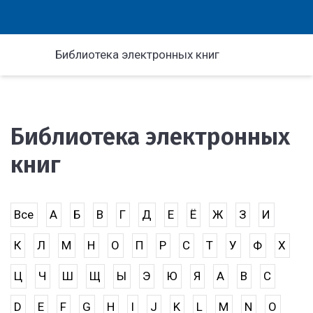
Библиотека электронных книг
Библиотека электронных
книг
Все
А
Б
В
Г
Д
Е
Ё
Ж
З
И
К
Л
М
Н
О
П
Р
С
Т
У
Ф
Х
Ц
Ч
Ш
Щ
Ы
Э
Ю
Я
A
B
C
D
E
F
G
H
I
J
K
L
M
N
O