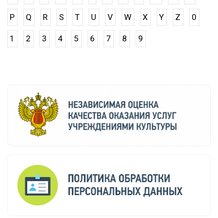
P
Q
R
S
T
U
V
W
X
Y
Z
0
1
2
3
4
5
6
7
8
9