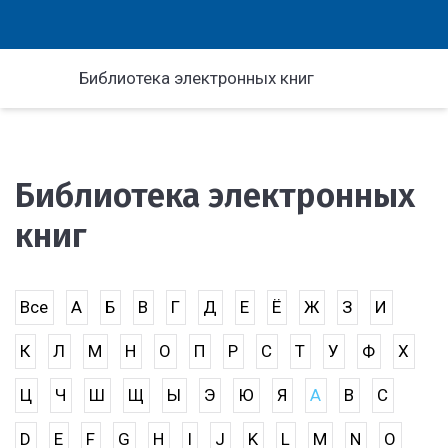
Библиотека электронных книг
Библиотека электронных
книг
Все
А
Б
В
Г
Д
Е
Ё
Ж
З
И
К
Л
М
Н
О
П
Р
С
Т
У
Ф
Х
Ц
Ч
Ш
Щ
Ы
Э
Ю
Я
A
B
C
D
E
F
G
H
I
J
K
L
M
N
O