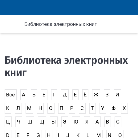
Библиотека электронных книг
Библиотека электронных
книг
Все
А
Б
В
Г
Д
Е
Ё
Ж
З
И
К
Л
М
Н
О
П
Р
С
Т
У
Ф
Х
Ц
Ч
Ш
Щ
Ы
Э
Ю
Я
A
B
C
D
E
F
G
H
I
J
K
L
M
N
O