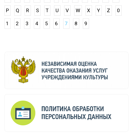
P
Q
R
S
T
U
V
W
X
Y
Z
0
1
2
3
4
5
6
7
8
9