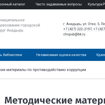
ронный каталог
Часто задаваемые вопросы
Культура.
униципальное
г. Анадырь, ул. Отке, 5; Л
разование городской
+7 (427) 222-2197
,
+7 (427
круг Анадырь
chopub@bk.ru
ь библиотеки
Независимая оценка качества
Крае
ие материалы по противодействию коррупции
Методические матер