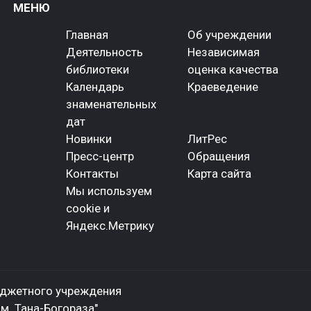
МЕНЮ
Главная
Об учреждении
Деятельность
Независимая
библиотеки
оценка качества
Календарь
Краеведение
знаменательных
дат
Новинки
ЛитРес
Пресс-центр
Обращения
Контакты
Карта сайта
Мы используем
cookie и
Яндекс.Метрику
юджетного учреждения
м. Тана-Богораза"