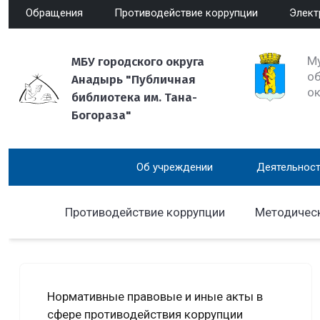
Обращения
Противодействие коррупции
Элект
М
МБУ городского округа
об
Анадырь "Публичная
о
библиотека им. Тана-
Богораза"
Об учреждении
Деятельност
Противодействие коррупции
Методическ
Нормативные правовые и иные акты в
сфере противодействия коррупции