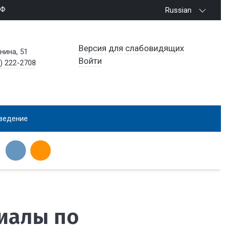
РФ
Russian
Версия для слабовидящих
енина, 51
Войти
) 222-2708
ведение
иалы по