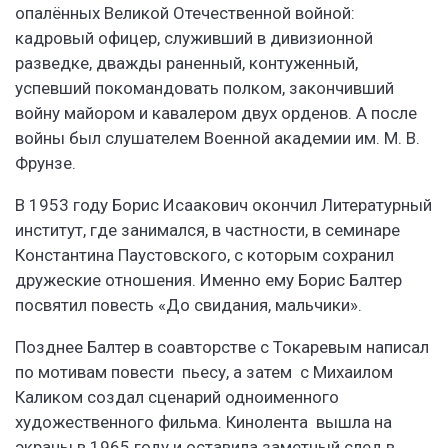
опалённых Великой Отечественной войной:
кадровый офицер, служивший в дивизионной
разведке, дважды раненный, контуженный,
успевший покомандовать полком, закончивший
войну майором и кавалером двух орденов. А после
войны был слушателем Военной академии им. М. В.
Фрунзе.
В 1953 году Борис Исаакович окончил Литературный
институт, где занимался, в частности, в семинаре
Константина Паустовского, с которым сохранил
дружеские отношения. Именно ему Борис Балтер
посвятил повесть «До свидания, мальчики».
Позднее Балтер в соавторстве с Токаревым написал
по мотивам повести пьесу, а затем с Михаилом
Каликом создал сценарий одноименного
художественного фильма. Кинолента вышла на
экраны в 1965 году и оставила заметный след в