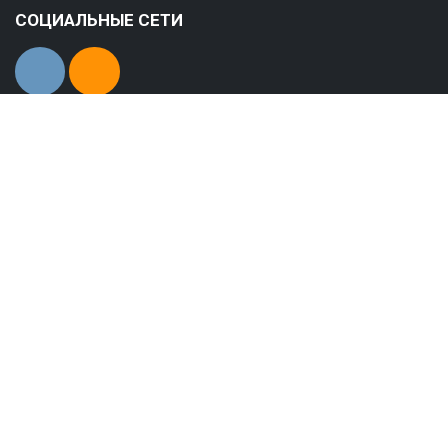
СОЦИАЛЬНЫЕ СЕТИ
© 2021-2026 Официальный сайт Муниципального
бюджетного учреждения городского округа
Анадырь "Публичная библиотека им. Тана-Богораза"